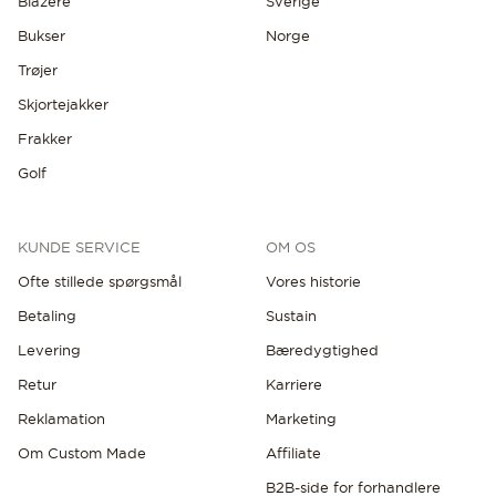
Blazere
Sverige
Bukser
Norge
Trøjer
Skjortejakker
Frakker
Golf
KUNDE SERVICE
OM OS
Ofte stillede spørgsmål
Vores historie
Betaling
Sustain
Levering
Bæredygtighed
Retur
Karriere
Reklamation
Marketing
Om Custom Made
Affiliate
B2B-side for forhandlere