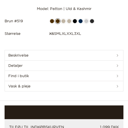
Model: Patton | Uld & Kashmir
Brun #519
Størrelse
XS
S
M
L
XL
XXL
3XL
OPLEV DE SENESTE NYHEDER
Beskrivelse
Detaljer
Find i butik
Vask & pleje
PRIS
TILFØJ TIL INDKØBSKURVEN
1 099 DKK