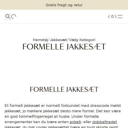
Gratis fragt og retur
INDKØBSKURV
SHOP STILEN
LOGIN
DETALJER
(
0
)
Din indkøbskurv er tom
Formelle jakkesæt til mænd - Gratis fragt | Oscar Jacobson
JAKKESÆT
TØJ
FORTSÆT MED AT HANDLE
Herretøj
/
Jakkesæt
/
Vælg Kategori
FORMELLE JAKKESÆT
Indlæser...
ACCESSORIES
SKO
UDSALG
FORMELLE JAKKESÆT
INSPIRATION
Et formelt jakkesæt er normalt forbundet med dresscode mørkt
CUSTOM MADE
jakkesæt, jo mørkere jakkesæt desto mere formel. Det kan være
BUTIKKER
en god tommelfingerregel at huske. Under formelle
arrangementer kan du bære enten
enkelt
- eller
dobbeltradet
jakkesæt, du bør under jakkesættet bære en hvid
skjorte
samt