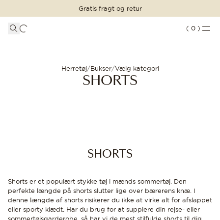
Gratis fragt og retur
INDKØBSKURV
SHOP STILEN
LOGIN
DETALJER
(
0
)
Din indkøbskurv er tom
Shorts til mænd - Køb herreshorts | Oscar Jacobson
JAKKESÆT
TØJ
FORTSÆT MED AT HANDLE
Herretøj
/
Bukser
/
Vælg kategori
SHORTS
Indlæser...
ACCESSORIES
SKO
UDSALG
SHORTS
INSPIRATION
Shorts er et populært stykke tøj i mænds sommertøj. Den
CUSTOM MADE
perfekte længde på shorts slutter lige over bærerens knæ. I
BUTIKKER
denne længde af shorts risikerer du ikke at virke alt for afslappet
eller sporty klædt. Har du brug for at supplere din rejse- eller
sommertøjsgarderobe, så har vi de mest stilfulde shorts til dig.