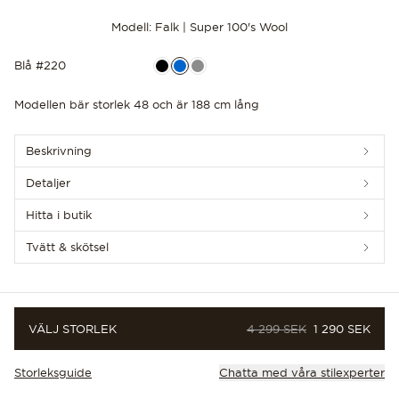
Modell: Falk | Super 100's Wool
Blå #220
Modellen bär storlek 48 och är 188 cm lång
UPPTÄCK DE SENASTE NYHETERNA
Beskrivning
Detaljer
Hitta i butik
Tvätt & skötsel
ORDINARIE PRIS
PRIS
VÄLJ STORLEK
4 299 SEK
1 290 SEK
Storleksguide
Chatta med våra stilexperter