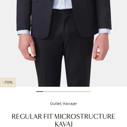
Storleksguide
Välj din storlek för
-70%
Outlet
/
Kavajer
REGULAR FIT MICROSTRUCTURE
KAVAJ