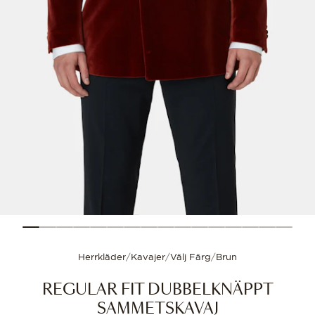
Storleksguide
Välj din storlek för
Herrkläder
/
Kavajer
/
Välj Färg
/
Brun
REGULAR FIT DUBBELKNÄPPT
SAMMETSKAVAJ