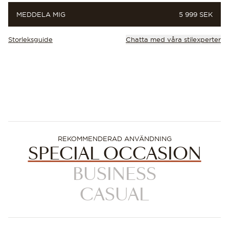
PRIS
MEDDELA MIG
5 999 SEK
Storleksguide
Chatta med våra stilexperter
REKOMMENDERAD ANVÄNDNING
SPECIAL OCCASION
BUSINESS
CASUAL