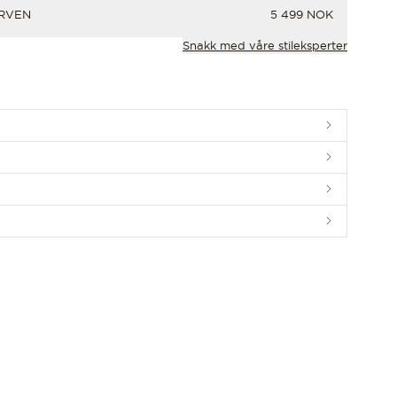
PRIS
URVEN
5 499 NOK
Snakk med våre stileksperter