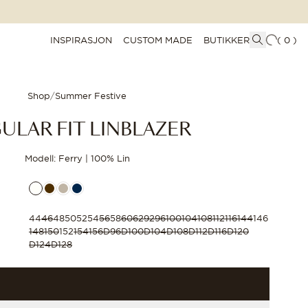
INSPIRASJON
CUSTOM MADE
BUTIKKER
(
0
)
Shop
/
Summer Festive
ULAR FIT LINBLAZER
Modell: Ferry | 100% Lin
44
46
48
50
52
54
56
58
60
62
92
96
100
104
108
112
116
144
146
148
150
152
154
156
D96
D100
D104
D108
D112
D116
D120
D124
D128