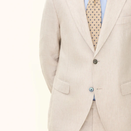
XL-XXL
54
Størrelsesguide
XXL-3XL
56
Velg størrelsen din for
3XL-4XL
58