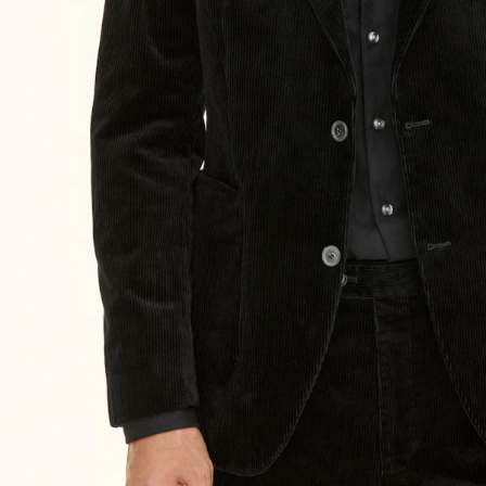
Storleksguide
Välj din storlek för