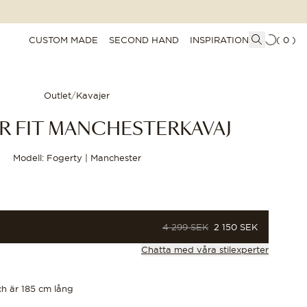
CUSTOM MADE
SECOND HAND
INSPIRATION
(
0
)
Outlet
/
Kavajer
R FIT MANCHESTERKAVAJ
Modell: Fogerty | Manchester
ORDINARIE PRIS
PRIS
4 299 SEK
2 150 SEK
Chatta med våra stilexperter
ch är 185 cm lång