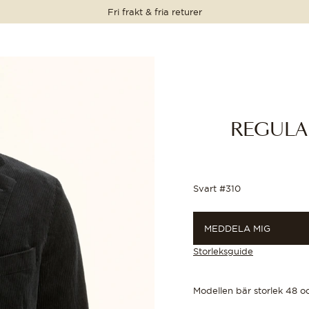
Fri frakt & fria returer
IS
GG TILL I VARUKORGEN
IS
GG TILL I VARUKORGEN
PRIS
PRIS
299 SEK
299 SEK
2 150 SEK
2 150 SEK
REGULA
Svart #310
MEDDELA MIG
Storleksguide
Modellen bär storlek 48 o