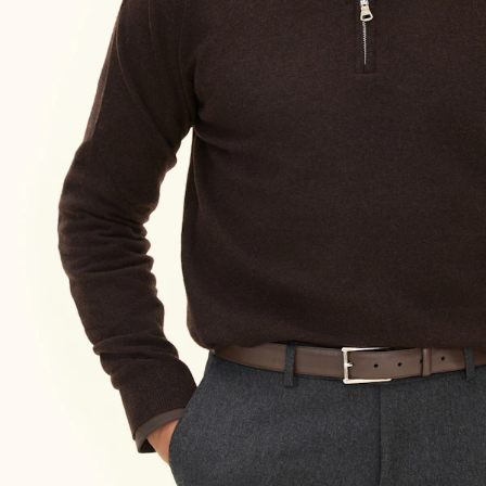
Storleksguide
Välj din storlek för