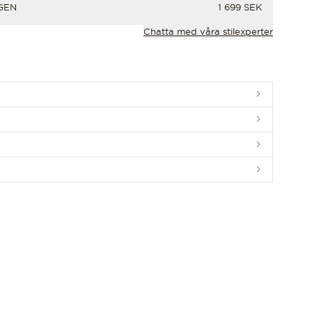
PRIS
GEN
1 699 SEK
Chatta med våra stilexperter