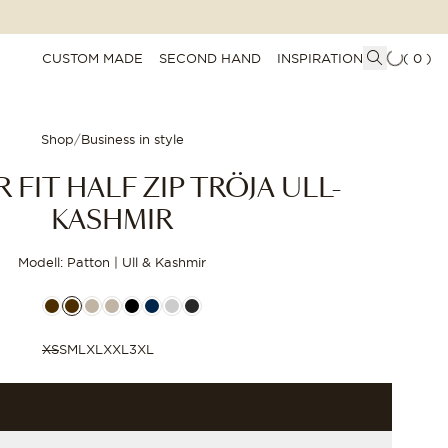
CUSTOM MADE
SECOND HAND
INSPIRATION
(
0
)
Shop
/
Business in style
 FIT HALF ZIP TRÖJA ULL-
KASHMIR
Modell: Patton | Ull & Kashmir
XS
S
M
L
XL
XXL
3XL