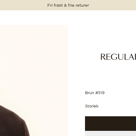
Fri frakt & fria returer
PRIS
PRIS
PRIS
PRIS
1 699 SEK
1 699 SEK
REGULAR
Brun #519
Storlek
R