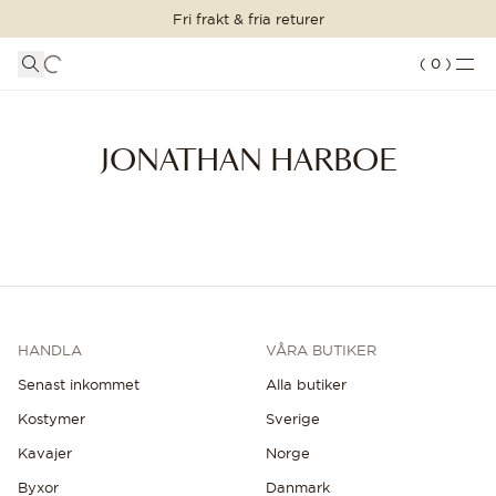
Fri frakt & fria returer
VARUKORG
SHOPPA STILEN
LOGGA IN
DETALJER
(
0
)
Din varukorg är tom
Jonathan Harboe
KOSTYMER
JONATHAN HARBOE
KLÄDER
FORTSÄTT SHOPPA
Laddar...
ACCESSOARER
SKOR
REA
HANDLA
VÅRA BUTIKER
CUSTOM MADE
Senast inkommet
Alla butiker
SECOND HAND
Kostymer
Sverige
INSPIRATION
Kavajer
Norge
Byxor
Danmark