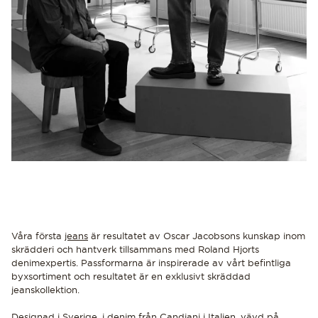
Våra första
jeans
är resultatet av Oscar Jacobsons kunskap inom
skrädderi och hantverk tillsammans med Roland Hjorts
denimexpertis. Passformarna är inspirerade av vårt befintliga
byxsortiment och resultatet är en exklusivt skräddad
jeanskollektion.
Designad i Sverige, i denim från Candiani i Italien, vävd på