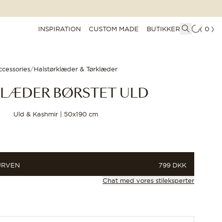
INSPIRATION
CUSTOM MADE
BUTIKKER
(
0
)
ccessories
/
Halstørklæder & Tørklæder
LÆDER BØRSTET ULD
Uld & Kashmir | 50x190 cm
PRIS
URVEN
799 DKK
Chat med vores stileksperter