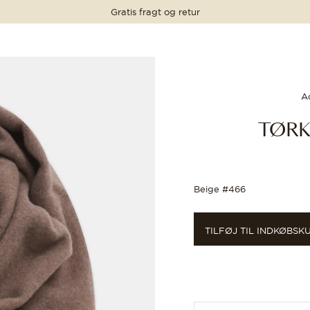
Gratis fragt og retur
PRIS
PRIS
799 DKK
A
TØRK
Beige #466
TILFØJ TIL INDKØBSK