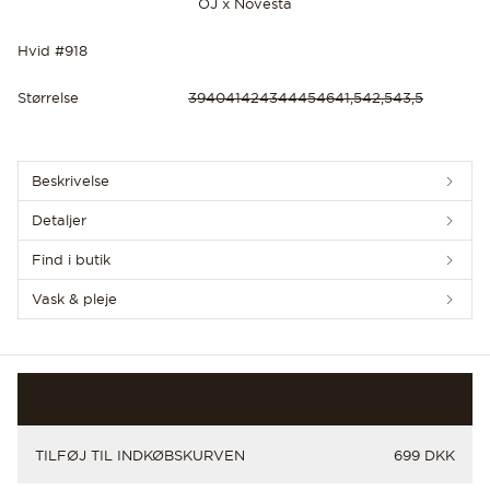
OJ x Novesta
Hvid #918
Størrelse
39
40
41
42
43
44
45
46
41,5
42,5
43,5
OPLEV DE SENESTE NYHEDER
Beskrivelse
Detaljer
Find i butik
Vask & pleje
PRIS
TILFØJ TIL INDKØBSKURVEN
699 DKK