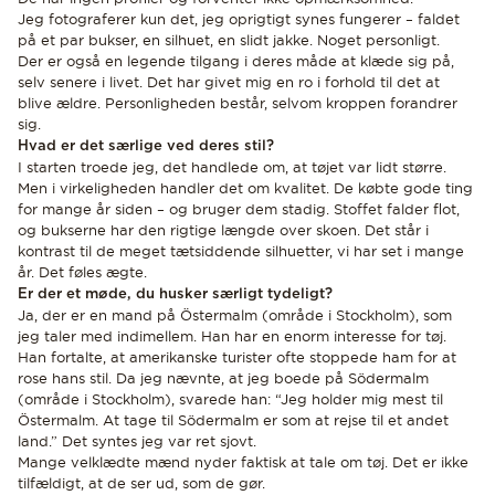
Jeg fotograferer kun det, jeg oprigtigt synes fungerer – faldet
på et par bukser, en silhuet, en slidt jakke. Noget personligt.
Der er også en legende tilgang i deres måde at klæde sig på,
selv senere i livet. Det har givet mig en ro i forhold til det at
blive ældre. Personligheden består, selvom kroppen forandrer
sig.
Hvad er det særlige ved deres stil?
I starten troede jeg, det handlede om, at tøjet var lidt større.
Men i virkeligheden handler det om kvalitet. De købte gode ting
for mange år siden – og bruger dem stadig. Stoffet falder flot,
og bukserne har den rigtige længde over skoen. Det står i
kontrast til de meget tætsiddende silhuetter, vi har set i mange
år. Det føles ægte.
Er der et møde, du husker særligt tydeligt?
Ja, der er en mand på Östermalm (område i Stockholm), som
jeg taler med indimellem. Han har en enorm interesse for tøj.
Han fortalte, at amerikanske turister ofte stoppede ham for at
rose hans stil. Da jeg nævnte, at jeg boede på Södermalm
(område i Stockholm), svarede han: “Jeg holder mig mest til
Östermalm. At tage til Södermalm er som at rejse til et andet
land.” Det syntes jeg var ret sjovt.
Mange velklædte mænd nyder faktisk at tale om tøj. Det er ikke
tilfældigt, at de ser ud, som de gør.