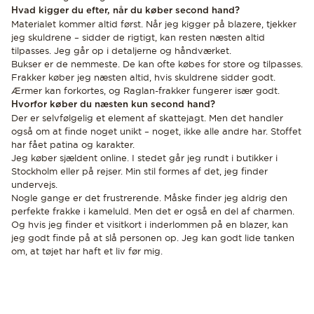
Hvad kigger du efter, når du køber second hand?
Materialet kommer altid først. Når jeg kigger på blazere, tjekker
jeg skuldrene – sidder de rigtigt, kan resten næsten altid
tilpasses. Jeg går op i detaljerne og håndværket.
Bukser er de nemmeste. De kan ofte købes for store og tilpasses.
Frakker køber jeg næsten altid, hvis skuldrene sidder godt.
Ærmer kan forkortes, og Raglan-frakker fungerer især godt.
Hvorfor køber du næsten kun second hand?
Der er selvfølgelig et element af skattejagt. Men det handler
også om at finde noget unikt – noget, ikke alle andre har. Stoffet
har fået patina og karakter.
Jeg køber sjældent online. I stedet går jeg rundt i butikker i
Stockholm eller på rejser. Min stil formes af det, jeg finder
undervejs.
Nogle gange er det frustrerende. Måske finder jeg aldrig den
perfekte frakke i kameluld. Men det er også en del af charmen.
Og hvis jeg finder et visitkort i inderlommen på en blazer, kan
jeg godt finde på at slå personen op. Jeg kan godt lide tanken
om, at tøjet har haft et liv før mig.