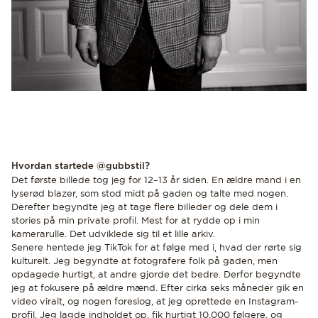
Hvordan startede @gubbstil?
Det første billede tog jeg for 12–13 år siden. En ældre mand i en
lyserød blazer, som stod midt på gaden og talte med nogen.
Derefter begyndte jeg at tage flere billeder og dele dem i
stories på min private profil. Mest for at rydde op i min
kamerarulle. Det udviklede sig til et lille arkiv.
Senere hentede jeg TikTok for at følge med i, hvad der rørte sig
kulturelt. Jeg begyndte at fotografere folk på gaden, men
opdagede hurtigt, at andre gjorde det bedre. Derfor begyndte
jeg at fokusere på ældre mænd. Efter cirka seks måneder gik en
video viralt, og nogen foreslog, at jeg oprettede en Instagram-
profil. Jeg lagde indholdet op, fik hurtigt 10.000 følgere, og