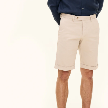
Størrelsesguide
Velg størrelsen din for