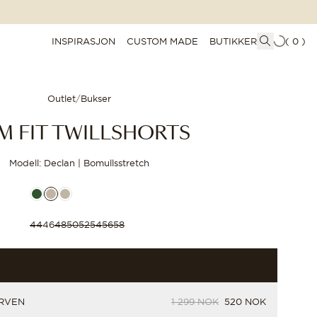
INSPIRASJON
CUSTOM MADE
BUTIKKER
(
0
)
Outlet
/
Bukser
IM FIT TWILLSHORTS
Modell: Declan | Bomullsstretch
44
46
48
50
52
54
56
58
ORIGINALPRIS
PRIS
URVEN
1 299 NOK
520 NOK