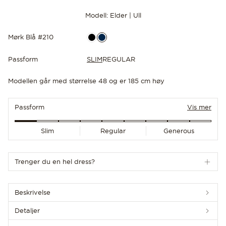
Modell: Elder | Ull
Mørk Blå #210
Passform
SLIM
REGULAR
OPPDAG DE SISTE NYHETENE
Modellen går med størrelse 48 og er 185 cm høy
Passform
Vis mer
Slim
Regular
Generous
Trenger du en hel dress?
Beskrivelse
Detaljer