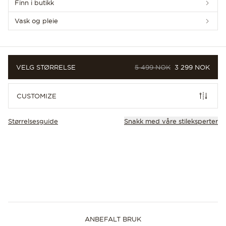
Finn i butikk
Vask og pleie
ORIGINALPRIS
PRIS
VELG STØRRELSE
5 499 NOK
3 299 NOK
CUSTOM
CUSTOMIZE
Størrelsesguide
Snakk med våre stileksperter
ANBEFALT BRUK