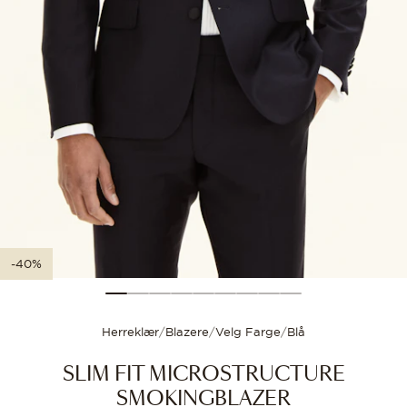
Tilpas
Størrelsesguide
Tilpass størrelse
Velg størrelsen din for
-40%
Herreklær
/
Blazere
/
Velg Farge
/
Blå
SLIM FIT MICROSTRUCTURE
SMOKINGBLAZER