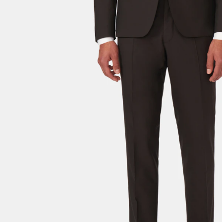
Størrelsesguide
Velg størrelsen din for