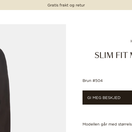
Gratis frakt og retur
PRIS
PRIS
PRIS
PRIS
7 999 NOK
7 999 NOK
SLIM FI
Brun #504
GI MEG BESKJED
Modellen går med størrel