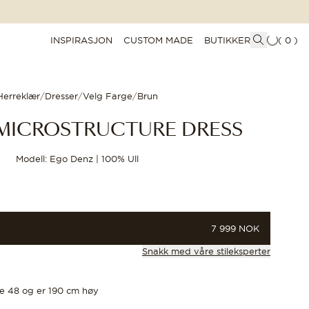
INSPIRASJON
CUSTOM MADE
BUTIKKER
(
0
)
Herreklær
/
Dresser
/
Velg Farge
/
Brun
T MICROSTRUCTURE DRESS
Modell: Ego Denz | 100% Ull
PRIS
7 999 NOK
Snakk med våre stileksperter
se 48 og er 190 cm høy