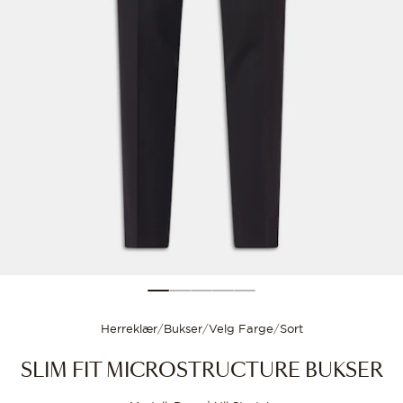
Størrelsesguide
Velg størrelsen din for
Herreklær
/
Bukser
/
Velg Farge
/
Sort
SLIM FIT MICROSTRUCTURE BUKSER