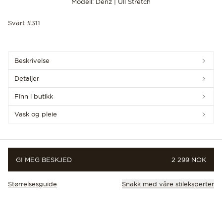
Modell: Denz | Ull Stretch
Svart #311
Beskrivelse
OPPDAG DE SISTE NYHETENE
Detaljer
Finn i butikk
Vask og pleie
PRIS
GI MEG BESKJED
2 299 NOK
Størrelsesguide
Snakk med våre stileksperter