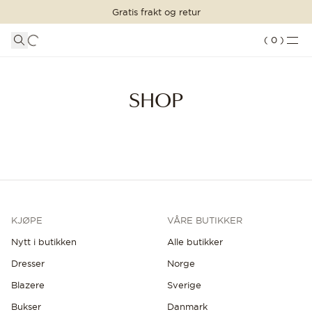
Gratis frakt og retur
HANDLEKURV
SHOP STILEN
LOGG INN
(
0
)
Handlekurven din er tom
Shop
DRESSER
SHOP
KLÆR
FORTSETT Å HANDLE
Laster...
TILBEHØR
SKO
SALG
KJØPE
VÅRE BUTIKKER
INSPIRASJON
Nytt i butikken
Alle butikker
CUSTOM MADE
Dresser
Norge
BUTIKKER
Blazere
Sverige
Bukser
Danmark