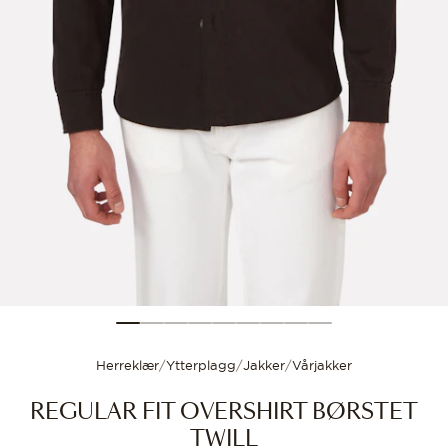
Størrelsesguide
Velg størrelsen din for
Herreklær
/
Ytterplagg
/
Jakker
/
Vårjakker
REGULAR FIT OVERSHIRT BØRSTET
TWILL