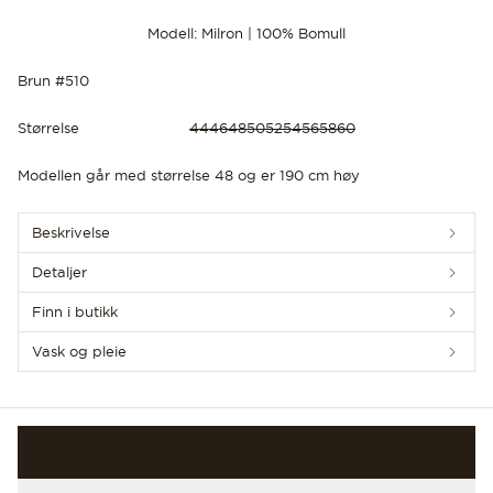
Modell: Milron | 100% Bomull
Brun #510
Størrelse
44
46
48
50
52
54
56
58
60
OPPDAG DE SISTE NYHETENE
Modellen går med størrelse 48 og er 190 cm høy
Beskrivelse
Detaljer
Finn i butikk
Vask og pleie