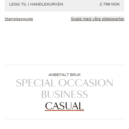
PRIS
LEGG TIL I HANDLEKURVEN
2 799 NOK
Størrelsesguide
Snakk med våre stileksperter
ANBEFALT BRUK
SPECIAL OCCASION
BUSINESS
CASUAL