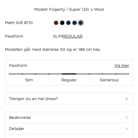
Modell: Fogerty | Super 120´s Wool
Mørk Grå #110
Passform
SLIM
REGULAR
OPPDAG DE SISTE NYHETENE
Modellen går med størrelse 50 og er 188 cm høy
Passform
Vis mer
Slim
Regular
Generous
Trenger du en hel dress?
Beskrivelse
Detaljer