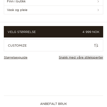
Finn i butikk
Vask og pleie
PRIS
VELG STØRRELSE
4 999 NOK
CUSTOM
CUSTOMIZE
Størrelsesguide
Snakk med våre stileksperter
ANBEFALT BRUK