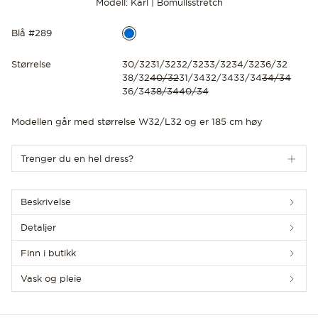
Modell: Karl | Bomullsstretch
Blå #289
Størrelse
30/32
31/32
32/32
33/32
34/32
36/32
38/32
40/32
31/34
32/34
33/34
34/34
36/34
38/34
40/34
OPPDAG DE SISTE NYHETENE
Modellen går med størrelse W32/L32 og er 185 cm høy
Trenger du en hel dress?
Beskrivelse
Detaljer
Finn i butikk
Vask og pleie