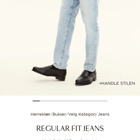
Størrelsesguide
Velg størrelsen din for
HANDLE STILEN
Herreklær
/
Bukser
/
Velg Kategori
/
Jeans
REGULAR FIT JEANS