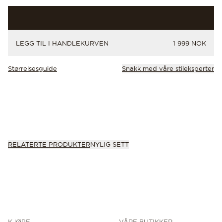
PRIS
LEGG TIL I HANDLEKURVEN
1 999 NOK
Størrelsesguide
Snakk med våre stileksperter
RELATERTE PRODUKTER
NYLIG SETT
KJØPE
VÅRE BUTIKKER