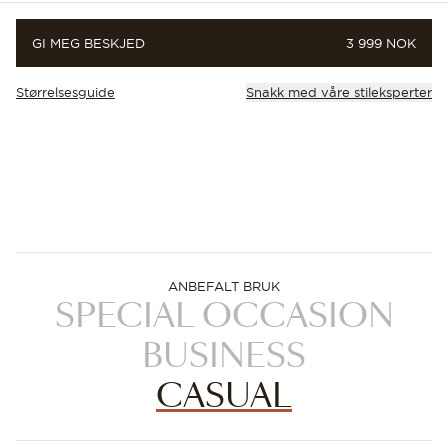
PRIS
GI MEG BESKJED
3 999 NOK
Størrelsesguide
Snakk med våre stileksperter
ANBEFALT BRUK
SPECIAL OCCASION
BUSINESS
CASUAL