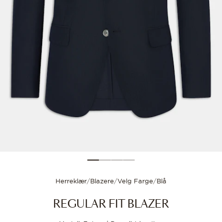
Størrelsesguide
Velg størrelsen din for
Herreklær
/
Blazere
/
Velg Farge
/
Blå
REGULAR FIT BLAZER