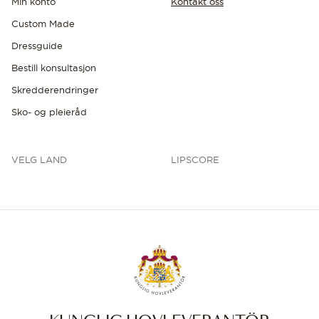
Min konto
Kontakt oss
Custom Made
Dressguide
Bestill konsultasjon
Skredderendringer
Sko- og pleieråd
VELG LAND
LIPSCORE