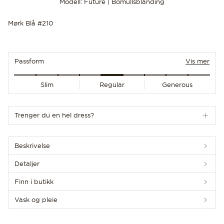
Modell: Future | Bomullsblanding
Mørk Blå #210
Passform
Vis mer
OPPDAG DE SISTE NYHETENE
Slim
Regular
Generous
Trenger du en hel dress?
Beskrivelse
Detaljer
Finn i butikk
Vask og pleie