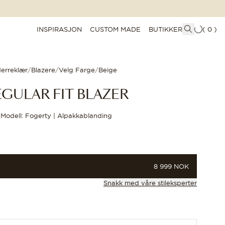
INSPIRASJON
CUSTOM MADE
BUTIKKER
(
0
)
erreklær
/
Blazere
/
Velg Farge
/
Beige
EGULAR FIT BLAZER
Modell: Fogerty | Alpakkablanding
PRIS
8 999 NOK
Snakk med våre stileksperter