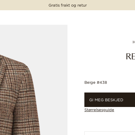
Gratis frakt og retur
PRIS
PRIS
PRIS
PRIS
8 999 NOK
8 999 NOK
H
R
Beige #438
GI MEG BESKJED
Størrelsesguide