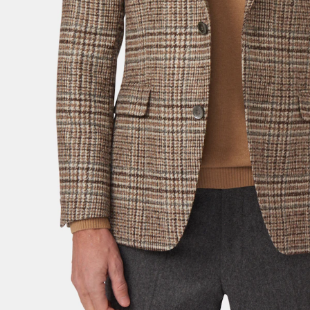
Størrelsesguide
Velg størrelsen din for