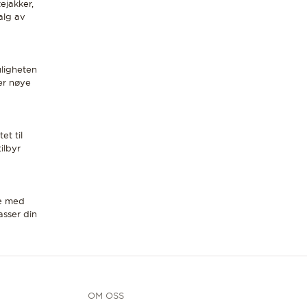
ejakker,
valg av
uligheten
 er nøye
et til
ilbyr
re med
asser din
OM OSS