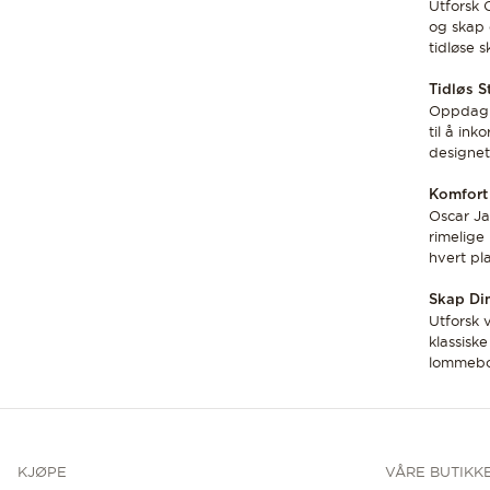
Utforsk 
og skap e
tidløse 
Tidløs St
Oppdag s
til å ink
designet
Komfort 
Oscar Ja
rimelige
hvert pl
Skap Din
Utforsk 
klassisk
lommebo
KJØPE
VÅRE BUTIKK