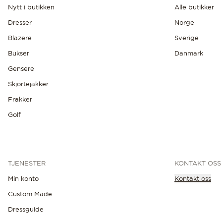
Nytt i butikken
Alle butikker
Dresser
Norge
Blazere
Sverige
Bukser
Danmark
Gensere
Skjortejakker
Frakker
Golf
TJENESTER
KONTAKT OSS
Min konto
Kontakt oss
Custom Made
OPPDAG DE SISTE NYHETENE
Dressguide