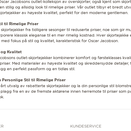
Oscar Jacobsons outlet-kolleksjon av overskjorter, også kjent som skjort
n stilig og allsidig look til rimelige priser. Vår outlet tilbyr et bredt ut
skjortejakker av høyeste kvalitet, perfekt for den moderne gentleman.
il til Rimelige Priser
kjortejakker fra tidligere sesonger til reduserte priser, noe som gir m
orporere klassisk eleganse til en mer rimelig kostnad. Hver skjortejakke
 med fokus på stil og kvalitet, karakteristisk for Oscar Jacobson.
og Kvalitet
cobsons outlet-skjortejakker kombinerer komfort og førsteklasses kvalit
 priser. Med materialer av høyeste kvalitet og skreddersydde detaljer, t
agg en perfekt passform og en tidløs stil.
 Personlige Stil til Rimelige Priser
vårt utvalg av rabatterte skjortejakker og la din personlige stil blomst
e plagg fra en av de fremste aktørene innen herremote til priser som p
k.
ER
KUNDESERVICE