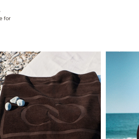
e
e for