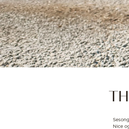
TH
Sesonge
Nice og