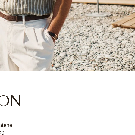
ION
atene i
og