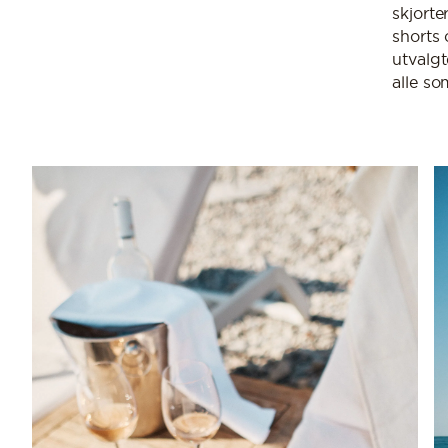
skjort
shorts 
utvalgt
alle s
OPPDAG DE SISTE NYHETENE