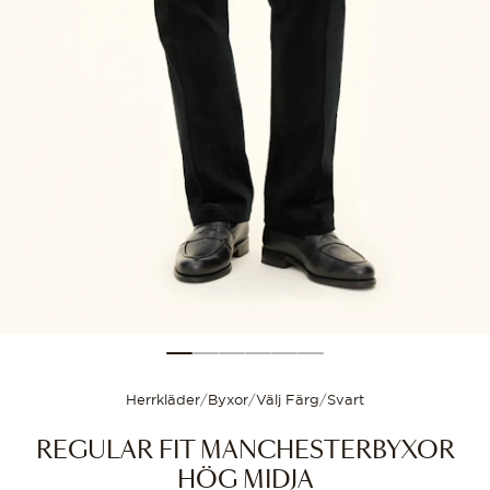
Storleksguide
Välj din storlek för
Herrkläder
/
Byxor
/
Välj Färg
/
Svart
REGULAR FIT MANCHESTERBYXOR
HÖG MIDJA