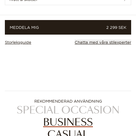
PRIS
MEDDELA MIG
2 299 SEK
Storleksguide
Chatta med våra stilexperter
REKOMMENDERAD ANVÄNDNING
SPECIAL OCCASION
BUSINESS
CASUAL