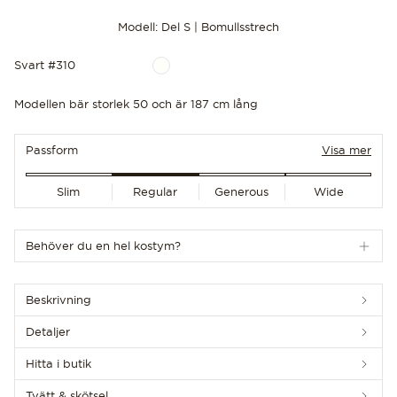
Modell: Del S | Bomullsstrech
Svart #310
Modellen bär storlek 50 och är 187 cm lång
UPPTÄCK DE SENASTE NYHETERNA
Passform
Visa mer
Slim
Regular
Generous
Wide
Behöver du en hel kostym?
Beskrivning
Detaljer
Hitta i butik
Tvätt & skötsel