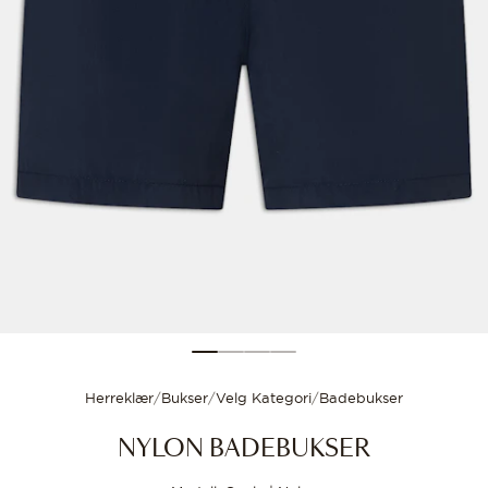
Størrelsesguide
Velg størrelsen din for
Herreklær
/
Bukser
/
Velg Kategori
/
Badebukser
NYLON BADEBUKSER