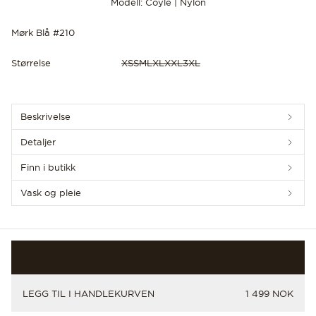
Modell: Coyle | Nylon
Mørk Blå #210
Størrelse
XS
S
M
L
XL
XXL
3XL
OPPDAG DE SISTE NYHETENE
Beskrivelse
Detaljer
Finn i butikk
Vask og pleie
PRIS
LEGG TIL I HANDLEKURVEN
1 499 NOK