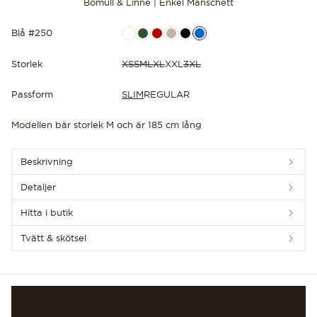
Bomull & Linne | Enkel Manschett
Blå #250
Storlek
XS
S
M
L
XL
XXL
3XL
Passform
SLIM
REGULAR
UPPTÄCK DE SENASTE NYHETERNA
Modellen bär storlek M och är 185 cm lång
Beskrivning
Detaljer
Hitta i butik
Tvätt & skötsel