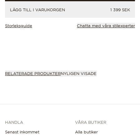
PRIS
LÄGG TILL I VARUKORGEN
1 399 SEK
Storleksguide
Chatta med våra stilexperter
RELATERADE PRODUKTER
NYLIGEN VISADE
HANDLA
VÅRA BUTIKER
Senast inkommet
Alla butiker