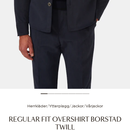
Anpas
Storleksguide
Anpassa storlek
Välj din storlek för
Herrkläder
/
Ytterplagg
/
Jackor
/
Vårjackor
REGULAR FIT OVERSHIRT BORSTAD
TWILL