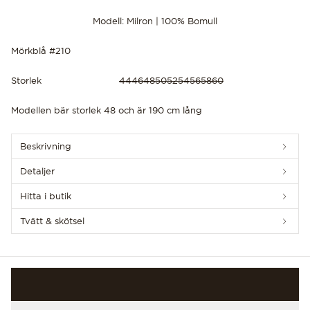
Modell: Milron | 100% Bomull
Mörkblå #210
Storlek
44
46
48
50
52
54
56
58
60
UPPTÄCK DE SENASTE NYHETERNA
Modellen bär storlek 48 och är 190 cm lång
Beskrivning
Detaljer
Hitta i butik
Tvätt & skötsel