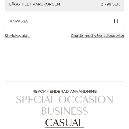
PRIS
LÄGG TILL I VARUKORGEN
2 799 SEK
ANPASS
ANPASSA
Storleksguide
Chatta med våra stilexperter
REKOMMENDERAD ANVÄNDNING
SPECIAL OCCASION
BUSINESS
CASUAL