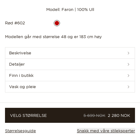
Modell: Faron | 100% Ull
Rød #602
Modellen går med størrelse 48 og er 183 cm høy
OPPDAG DE SISTE NYHETENE
Beskrivelse
Detaljer
Finn i butikk
Vask og pleie
ORIGINALPRIS
PRIS
VELG STØRRELSE
5 699 NOK
2 280 NOK
Størrelsesguide
Snakk med våre stileksperter