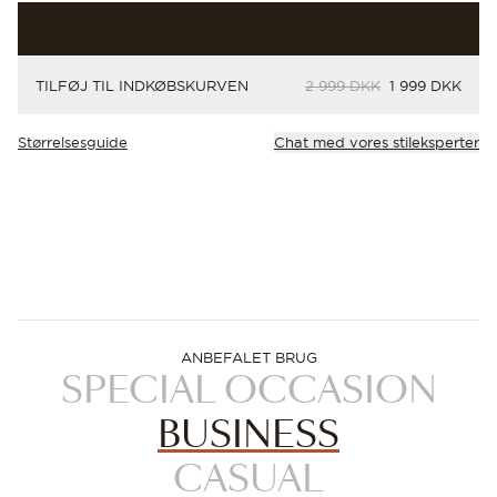
ORIGINALPRIS
PRIS
TILFØJ TIL INDKØBSKURVEN
2 999 DKK
1 999 DKK
Størrelsesguide
Chat med vores stileksperter
ANBEFALET BRUG
SPECIAL OCCASION
BUSINESS
CASUAL