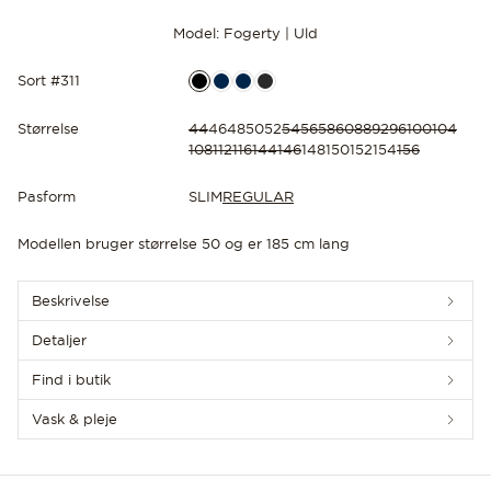
Model: Fogerty | Uld
Sort #311
Størrelse
44
46
48
50
52
54
56
58
60
88
92
96
100
104
108
112
116
144
146
148
150
152
154
156
OPLEV DE SENESTE NYHEDER
Pasform
SLIM
REGULAR
Modellen bruger størrelse 50 og er 185 cm lang
Beskrivelse
Detaljer
Find i butik
Vask & pleje